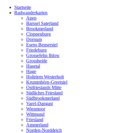
Startseite
Radwanderkarten
Apen
Barssel Saterland
Brookmerland
Cloppenburg
Dornum
Esens Bensersiel
Friedeburg
Grossefehn Ihlow
Grossheide
Hasetal
Hage
Holtriem Westerholt
Krummhörn-Greetsiel
Ostfrieslands Mitte
Südliches Friesland
Südbrookmerland
Varel-Dangast
Wiesmoor
Wittmund
Friesland
Ammerland
Norden-Norddeich