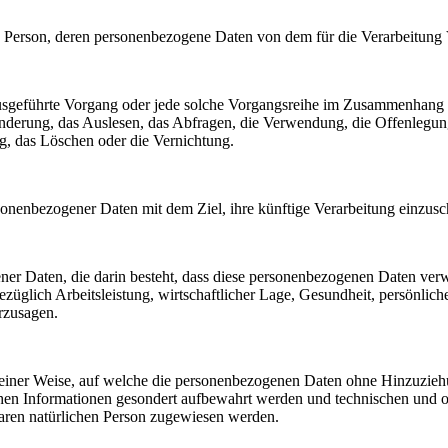
liche Person, deren personenbezogene Daten von dem für die Verarbeitung
en ausgeführte Vorgang oder jede solche Vorgangsreihe im Zusammenhang
nderung, das Auslesen, das Abfragen, die Verwendung, die Offenlegun
g, das Löschen oder die Vernichtung.
sonenbezogener Daten mit dem Ziel, ihre künftige Verarbeitung einzus
gener Daten, die darin besteht, dass diese personenbezogenen Daten ve
üglich Arbeitsleistung, wirtschaftlicher Lage, Gesundheit, persönlicher
rzusagen.
einer Weise, auf welche die personenbezogenen Daten ohne Hinzuziehun
chen Informationen gesondert aufbewahrt werden und technischen und o
rbaren natürlichen Person zugewiesen werden.