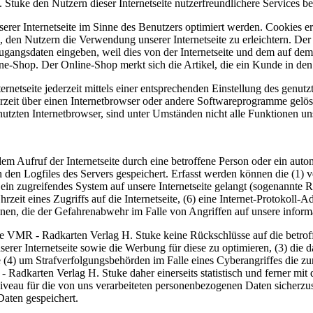
uke den Nutzern dieser Internetseite nutzerfreundlichere Services ber
erer Internetseite im Sinne des Benutzers optimiert werden. Cookies er
 den Nutzern die Verwendung unserer Internetseite zu erleichtern. Der 
ne Zugangsdaten eingeben, weil dies von der Internetseite und dem au
ne-Shop. Der Online-Shop merkt sich die Artikel, die ein Kunde in den 
rnetseite jederzeit mittels einer entsprechenden Einstellung des genu
erzeit über einen Internetbrowser oder andere Softwareprogramme gelösc
utzten Internetbrowser, sind unter Umständen nicht alle Funktionen uns
dem Aufruf der Internetseite durch eine betroffene Person oder ein aut
 den Logfiles des Servers gespeichert. Erfasst werden können die (1)
 ein zugreifendes System auf unsere Internetseite gelangt (sogenannte R
zeit eines Zugriffs auf die Internetseite, (6) eine Internet-Protokoll-A
onen, die der Gefahrenabwehr im Falle von Angriffen auf unsere infor
ie VMR - Radkarten Verlag H. Stuke keine Rückschlüsse auf die betrof
 unserer Internetseite sowie die Werbung für diese zu optimieren, (3) di
 (4) um Strafverfolgungsbehörden im Falle eines Cyberangriffes die zu
dkarten Verlag H. Stuke daher einerseits statistisch und ferner mit d
iveau für die von uns verarbeiteten personenbezogenen Daten sicherzu
aten gespeichert.