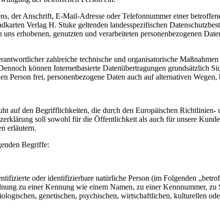
, der Anschrift, E-Mail-Adresse oder Telefonnummer einer betroffenen
arten Verlag H. Stuke geltenden landesspezifischen Datenschutzbest
uns erhobenen, genutzten und verarbeiteten personenbezogenen Daten 
erantwortlicher zahlreiche technische und organisatorische Maßnahmen 
 Dennoch können Internetbasierte Datenübertragungen grundsätzlich Sic
en Person frei, personenbezogene Daten auch auf alternativen Wegen, be
t auf den Begrifflichkeiten, die durch den Europäischen Richtlinien-
rung soll sowohl für die Öffentlichkeit als auch für unsere Kunden 
n erläutern.
genden Begriffe:
tifizierte oder identifizierbare natürliche Person (im Folgenden „betrof
uordnung zu einer Kennung wie einem Namen, zu einer Kennnummer, zu 
ischen, genetischen, psychischen, wirtschaftlichen, kulturellen oder so