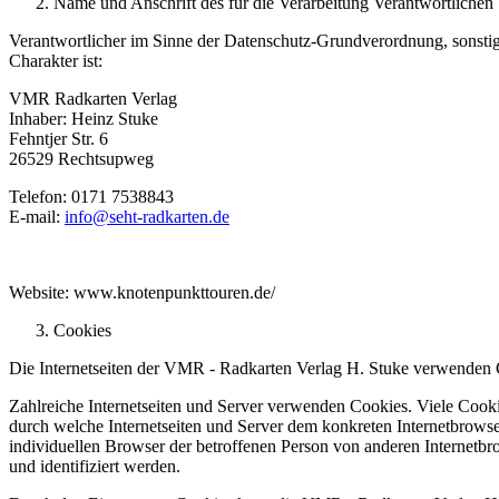
Name und Anschrift des für die Verarbeitung Verantwortlichen
Verantwortlicher im Sinne der Datenschutz-Grundverordnung, sonsti
Charakter ist:
VMR Radkarten Verlag
Inhaber: Heinz Stuke
Fehntjer Str. 6
26529 Rechtsupweg
Telefon: 0171 7538843
E-mail:
info@seht-radkarten.de
Website: www.knotenpunkttouren.de/
Cookies
Die Internetseiten der VMR - Radkarten Verlag H. Stuke verwenden C
Zahlreiche Internetseiten und Server verwenden Cookies. Viele Cooki
durch welche Internetseiten und Server dem konkreten Internetbrowse
individuellen Browser der betroffenen Person von anderen Internetbr
und identifiziert werden.