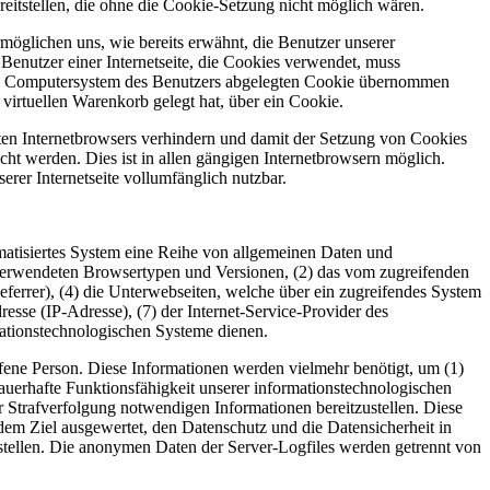
eitstellen, die ohne die Cookie-Setzung nicht möglich wären.
möglichen uns, wie bereits erwähnt, die Benutzer unserer
Benutzer einer Internetseite, die Cookies verwendet, muss
f dem Computersystem des Benutzers abgelegten Cookie übernommen
virtuellen Warenkorb gelegt hat, über ein Cookie.
tzten Internetbrowsers verhindern und damit der Setzung von Cookies
ht werden. Dies ist in allen gängigen Internetbrowsern möglich.
erer Internetseite vollumfänglich nutzbar.
omatisiertes System eine Reihe von allgemeinen Daten und
 verwendeten Browsertypen und Versionen, (2) das vom zugreifenden
eferrer), (4) die Unterwebseiten, welche über ein zugreifendes System
dresse (IP-Adresse), (7) der Internet-Service-Provider des
mationstechnologischen Systeme dienen.
fene Person. Diese Informationen werden vielmehr benötigt, um (1)
e dauerhafte Funktionsfähigkeit unserer informationstechnologischen
r Strafverfolgung notwendigen Informationen bereitzustellen. Diese
em Ziel ausgewertet, den Datenschutz und die Datensicherheit in
stellen. Die anonymen Daten der Server-Logfiles werden getrennt von