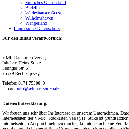
Südliches Ostfriesland
Bielefeld
Wildeshauser Geest
Wilhelmshaven
Wangerland
Impressum / Datenschutz
Für den Inhalt verantwortlich:
VMR Radkarten Verlag
Inhaber: Heinz Stuke
Fehntjer Str. 6
26529 Rechtsupweg
Telefon: 0171 7538843
E-mail:
info@seht-radkarten.de
Datenschutzerklärung:
Wir freuen uns sehr über Ihr Interesse an unserem Unternehmen. Dat
Internetseiten der VMR - Radkarten Verlag H. Stuke ist grundsätzli
Internetseite in Anspruch nehmen möchte, könnte jedoch eine Verarbe
Verarbeitung keine gesetzliche Grundlage, holen wir generell eine Ein